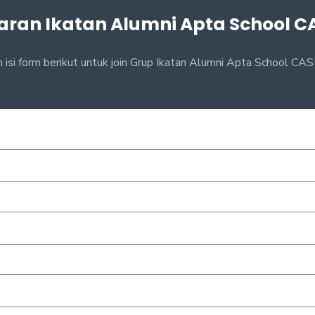
aran Ikatan Alumni Apta School C
n isi form berikut untuk join Grup Ikatan Alumni Apta School C