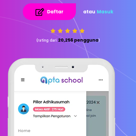
Daftar
atau
Masuk
20,256 pengguna
(rating dari
)