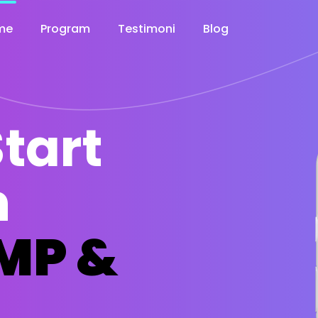
me
Program
Testimoni
Blog
tart
n
MP &