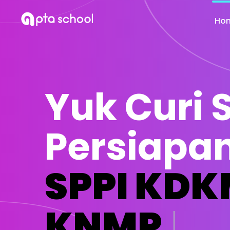
Ho
Yuk Curi S
Persiapa
SPPI KDK
KNMP