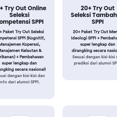
+ Try Out Online
20+ Try Out
Seleksi
Seleksi Tamba
ompetensi SPPI
SPPI
+ Paket Try Out Seleksi
20+ Paket Try Out Men
petensi SPPI (Kognitif,
Ideologi SPPI + Pembah
Manajemen Koperasi,
super lengkap dan
anajemen Kelautan &
dirangking secara nasio
rikanan) + Pembahasan
Sesuai dengan kisi-kisi
super lengkap dan
prediksi dari alumni SP
angking secara nasional!
uai dengan kisi-kisi dan
info dari alumni SPPI.