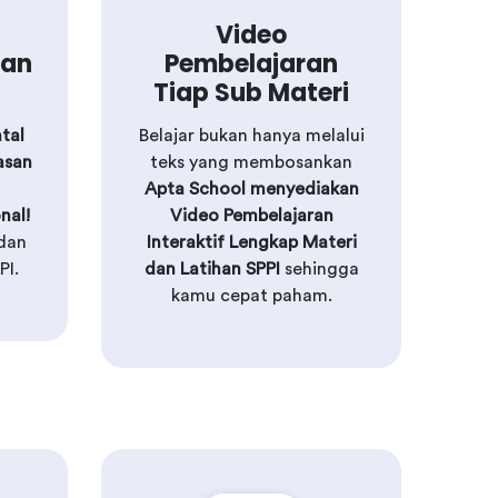
Video
han
Pembelajaran
Tiap Sub Materi
tal
Belajar bukan hanya melalui
asan
teks yang membosankan
Apta School menyediakan
nal!
Video Pembelajaran
 dan
Interaktif Lengkap Materi
PI.
dan Latihan SPPI
sehingga
kamu cepat paham.