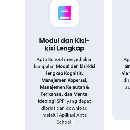
Modul dan Kisi-
kisi Lengkap
Apta School menyediakan
Ap
kumpulan
Modul dan kisi-kisi
Gr
lengkap Kognitif,
via
Manajemen Koperasi,
dis
Manajemen Kelautan &
ad
Perikanan, dan Mental
Ideologi SPPI
yang dapat
diprint dan download
melalui Aplikasi Apta
School!