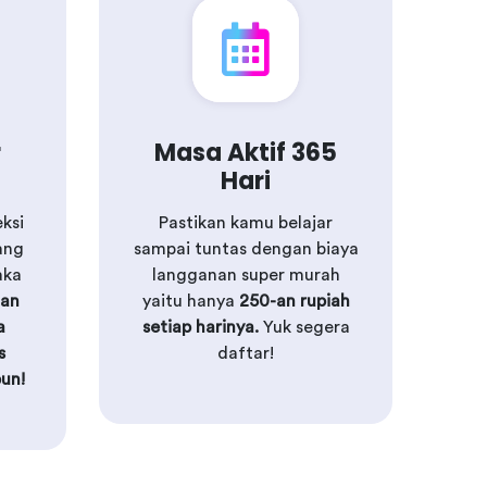
r
Masa Aktif 365
Hari
ksi
Pastikan kamu belajar
ang
sampai tuntas dengan biaya
aka
langganan super murah
dan
yaitu hanya
250-an rupiah
a
setiap harinya.
Yuk segera
s
daftar!
un!