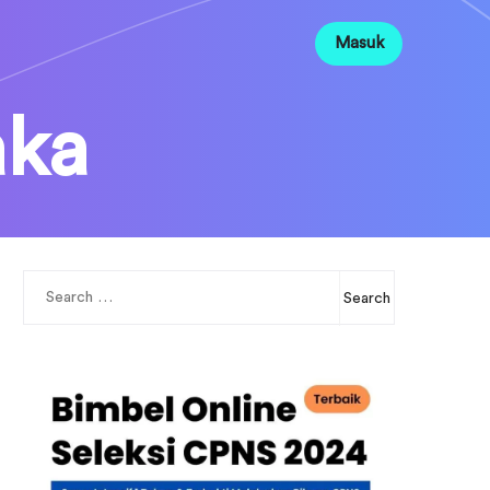
Masuk
aka
Search
for: