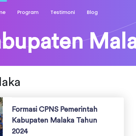
me
Program
Testimoni
Blog
bupaten Mal
laka
Formasi CPNS Pemerintah
Kabupaten Malaka Tahun
2024