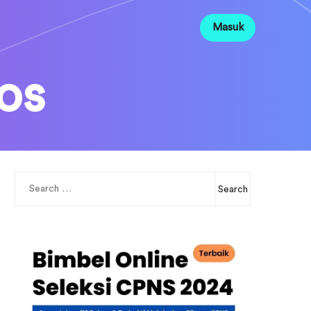
Masuk
os
Search
for: