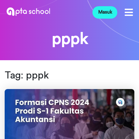
Masuk
pppk
Tag:
pppk