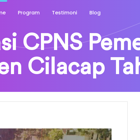
me
Program
Testimoni
Blog
si CPNS Peme
en Cilacap Ta