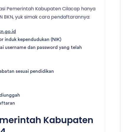
asi Pemerintah Kabupaten Cilacap hanya
SN BKN, yuk simak cara pendaftarannya:
kn.go.id
 induk kependudukan (NIK)
ai username dan password yang telah
 jabatan sesuai pendidikan
 diunggah
aftaran
merintah Kabupaten
24