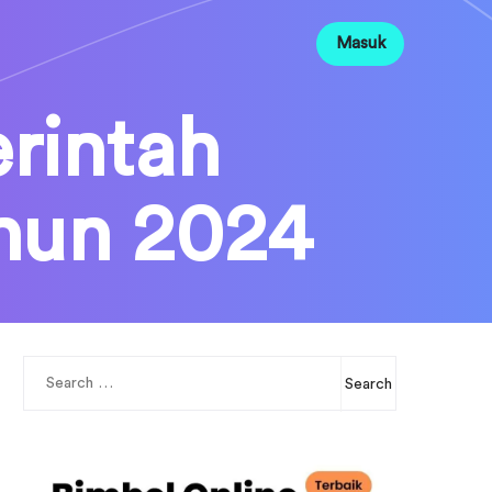
Masuk
rintah
hun 2024
Search
for: