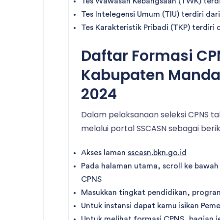
Tes Wawasan Kebangsaan (TWK) terdiri
Tes Intelegensi Umum (TIU) terdiri dari
Tes Karakteristik Pribadi (TKP) terdiri 
Daftar Formasi C
Kabupaten Mandai
2024
Dalam pelaksanaan seleksi CPNS tah
melalui portal SSCASN sebagai berik
Akses laman
sscasn.bkn.go.id
Pada halaman utama, scroll ke bawah
CPNS
Masukkan tingkat pendidikan, program
Untuk instansi dapat kamu isikan Pem
Untuk melihat formasi CPNS, bagian j