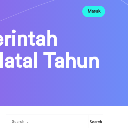
Masuk
rintah
atal Tahun
Search