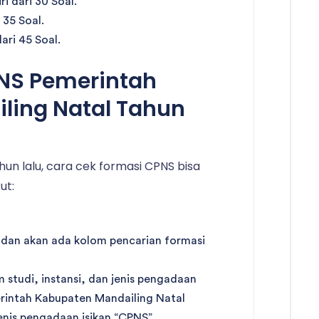
 dari 30 Soal.
 35 Soal.
dari 45 Soal.
PNS Pemerintah
ling Natal Tahun
un lalu, cara cek formasi CPNS bisa
ut:
 dan akan ada kolom pencarian formasi
 studi, instansi, dan jenis pengadaan
erintah Kabupaten Mandailing Natal
enis pengadaan isikan “CPNS”