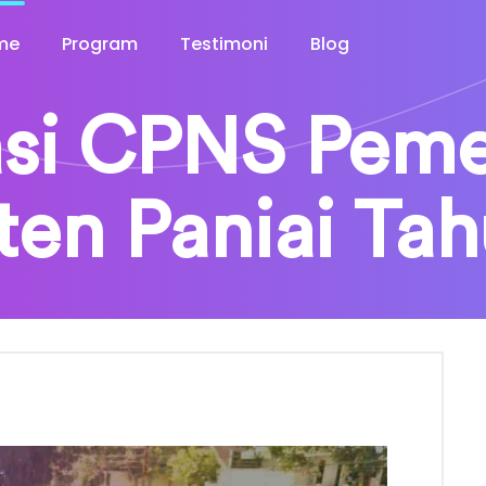
me
Program
Testimoni
Blog
si CPNS Peme
en Paniai Ta