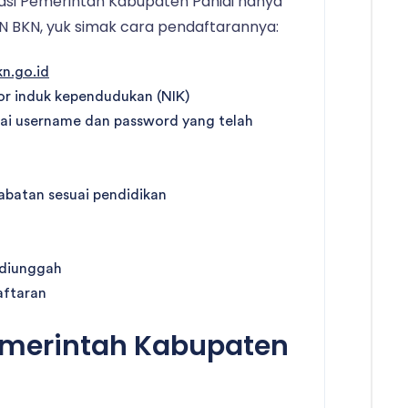
asi Pemerintah Kabupaten Paniai hanya
SN BKN, yuk simak cara pendaftarannya:
kn.go.id
 induk kependudukan (NIK)
ai username dan password yang telah
 jabatan sesuai pendidikan
 diunggah
aftaran
merintah Kabupaten