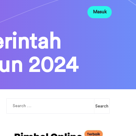
Masuk
rintah
hun 2024
Search
for: