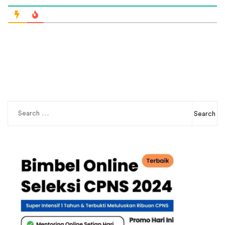
Search
for: