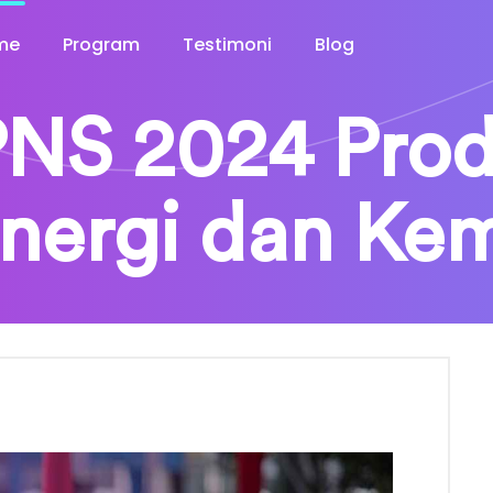
me
Program
Testimoni
Blog
NS 2024 Prodi
nergi dan Ke