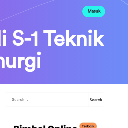
Masuk
 S-1 Teknik
murgi
Search
for: