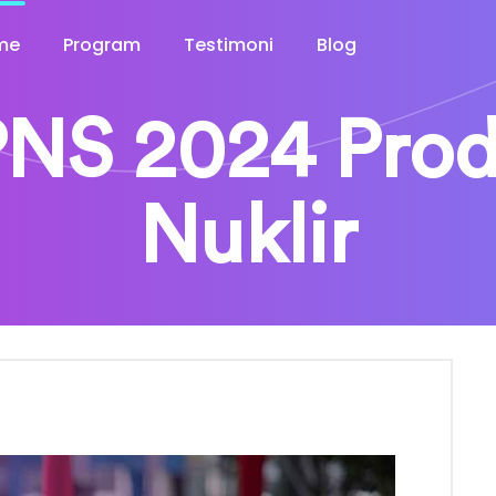
me
Program
Testimoni
Blog
NS 2024 Prodi
Nuklir