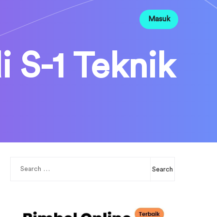
Masuk
 S-1 Teknik
Search
for: